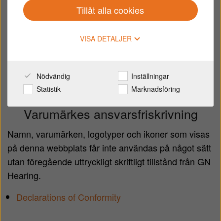
äganderätt.
Tillåt alla cookies
Du får inte kopiera, reproducera, publicera, ladda
upp, posta, överföra eller distribuera på något sätt
VISA DETALJER
innehållet på denna webbplats, inklusive text, bilder,
ljud och video för antingen allmän eller kommersiell
användning eller kommunikation, utan föregående
Nödvändig
Inställningar
skriftligt medgivande från GN Hearing.
Statistik
Marknadsföring
Varumärkes ansvarsfriskrivning
Namn, varumärken, logotyper och ikoner som visas
på denna webbplats får inte användas på något sätt
utan föregående uttryckligt skriftligt tillstånd från GN
Hearing.
Declarations of Conformity