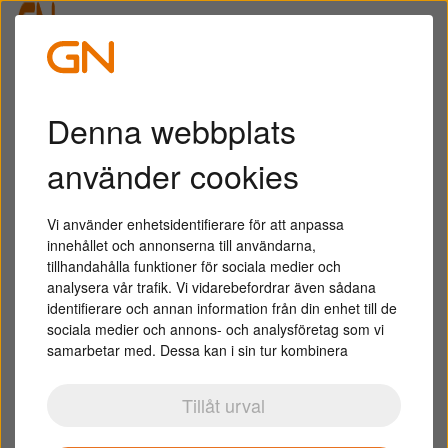
Juridisk information
Om oss
Denna webbplats
Denna webbplats är tänkt som en introduktion till
verksamheten GN Hearing. Läs den här texten
FÖR PROFESSIONELLA
använder cookies
innan du använder webbplatsen.
Genom att använda den här webbplatsen
godkänner du de villkor som anges här.
Vi använder enhetsidentifierare för att anpassa
innehållet och annonserna till användarna,
tillhandahålla funktioner för sociala medier och
Om du inte accepterar villkoren ska du inte välja
analysera vår trafik. Vi vidarebefordrar även sådana
webbplatsen.
identifierare och annan information från din enhet till de
sociala medier och annons- och analysföretag som vi
Du kan ladda ner material som visas på denna
samarbetar med. Dessa kan i sin tur kombinera
informationen med annan information som du har
webbplats endast för icke-kommersiellt och
tillhandahållit eller som de har samlat in när du har
personligt bruk och förutsatt att du respekterar
Tillåt urval
använt deras tjänster.
copyright, varumärken och andra meddelanden om