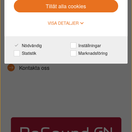
Sedan företaget grundades 1943, har
Tillåt alla cookies
hörapparater från GN Hearing varit kända för bra
ljudkvalitet, design och meningsfulla lösningar
VISA DETALJER
som hjälper hörselskadade att återupptäcka ljud.
Nödvändig
Inställningar
Läs mer här
Statistik
Marknadsföring
Kontakta oss