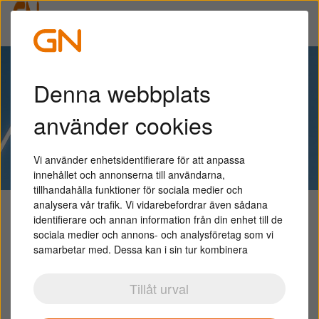
Om oss
Denna webbplats
FÖR PROFESSIONELLA
använder cookies
Vi använder enhetsidentifierare för att anpassa
innehållet och annonserna till användarna,
tillhandahålla funktioner för sociala medier och
analysera vår trafik. Vi vidarebefordrar även sådana
Välkommen till GN Hearing
identifierare och annan information från din enhet till de
sociala medier och annons- och analysföretag som vi
Sverige
samarbetar med. Dessa kan i sin tur kombinera
informationen med annan information som du har
GN Hearing är en av världens största tillverkare
tillhandahållit eller som de har samlat in när du har
Tillåt urval
använt deras tjänster.
av hörapparater.